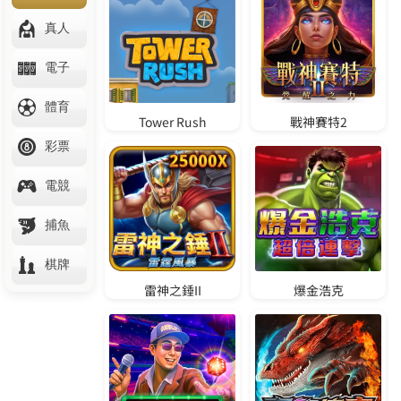
們
問
與
答
影
音
相
本
登
入
/
註
冊