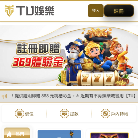
首
頁
最
新
消
息
全
部
產
品
關
於
我