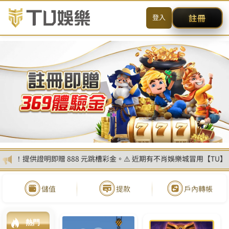
首
頁
最
新
消
息
全
部
產
品
關
於
我