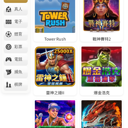
們
問
與
答
影
音
相
本
登
入
/
註
冊